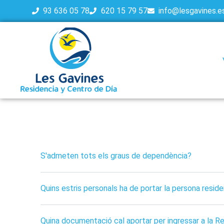
93 636 05 78
620 15 79 57
info@lesgavines.e
S'admeten tots els graus de dependència?
Quins estris personals ha de portar la persona residen
Quina documentació cal aportar per ingressar a la R