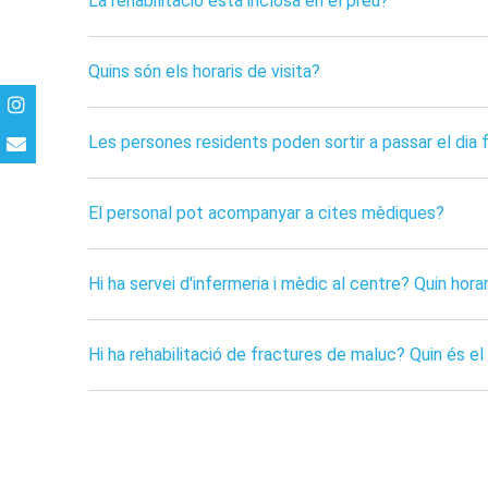
La rehabilitació està inclosa en el preu?
Quins són els horaris de visita?
Les persones residents poden sortir a passar el dia 
El personal pot acompanyar a cites mèdiques?
Hi ha servei d'infermeria i mèdic al centre? Quin hora
Hi ha rehabilitació de fractures de maluc? Quin és e