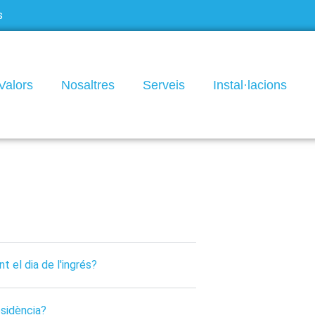
s
Valors
Nosaltres
Serveis
Instal·lacions
t el dia de l'ingrés?
esidència?